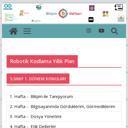
Skip
to
content
Robotik Kodlama Yıllık Plan
5.SINIF 1. DÖNEM KONULARI
1. Hafta - Bilişim ile Tanışıyorum
2. Hafta - Bilgisayarımda Gördüklerim, Görmediklerim
3. Hafta - Dosya Yönetimi
4. Hafta - Etik Değerler